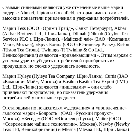
Самыми сильными являются уже отмеченные выше марки-
лидеры: Ahmad, Lipton и Greenfield, которые имеют самые
высокие показатели привлечения и удержания потребителей.
Марки Tess (ООО «Орими Трэйд», Санкт-Петербург), Akbar
(Akbar Brothers Ltd., Шри-Ланка), Dilmah (Dilmah (Ceylon Tea
Services PLC.), Шри-Ланка), «Майский чай» (ЗАО «Компания
Май», Москва), «Брук Бонд» (ООО «Юнилевер Русь»), Riston
(Riston Tea Group), Twinings (R Twining & Co Ltd.,
Великобритания) являются «привлекающими». Этим маркам с
успехом удается убедить потребителей приобретать их
продукцию, но сложно удерживать лояльность.
Марки Hyleys (Hyleys Tea Company, Шри-Ланка), Curtis (ЗАО
«Компания Май», Москва) и Basilur (Basilur Tea Export (PVT)
Ltd., Шри-Ланка) являются «нишевыми» – они слабо
привлекают покупателей, но показатель удержания
потребителей у них выше среднего.
Отстающими по показателям «удержание» и «привлечение»
являются марки «Бодрость» (ОАО «Русский продукт»,
Москва), «Беседа» (ООО «Юнилевер Русь»), Maitre (ООО
«Современные чайные технологии», Москва), Newby (Newby
Teas Ltd, Великобритания) и Mlesna (Mlesna Ltd., Шри-Ланка)