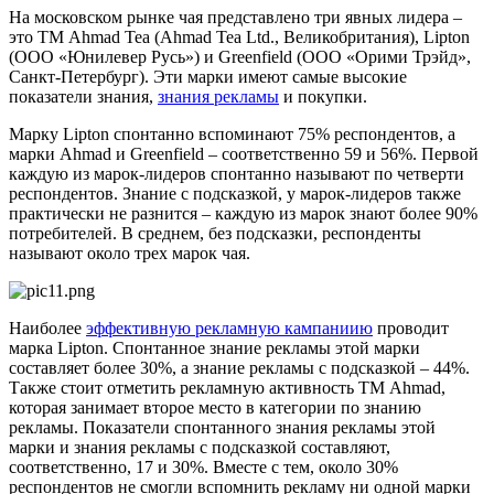
На московском рынке чая представлено три явных лидера –
это ТМ Ahmad Tea (Ahmad Tea Ltd., Великобритания), Lipton
(ООО «Юнилевер Русь») и Greenfield (ООО «Орими Трэйд»,
Санкт-Петербург). Эти марки имеют самые высокие
показатели знания,
знания рекламы
и покупки.
Марку Lipton спонтанно вспоминают 75% респондентов, а
марки Ahmad и Greenfield – соответственно 59 и 56%. Первой
каждую из марок-лидеров спонтанно называют по четверти
респондентов. Знание с подсказкой, у марок-лидеров также
практически не разнится – каждую из марок знают более 90%
потребителей. В среднем, без подсказки, респонденты
называют около трех марок чая.
Наиболее
эффективную рекламную кампаниию
проводит
марка Lipton. Спонтанное знание рекламы этой марки
составляет более 30%, а знание рекламы с подсказкой – 44%.
Также стоит отметить рекламную активность ТМ Ahmad,
которая занимает второе место в категории по знанию
рекламы. Показатели спонтанного знания рекламы этой
марки и знания рекламы с подсказкой составляют,
соответственно, 17 и 30%. Вместе с тем, около 30%
респондентов не смогли вспомнить рекламу ни одной марки