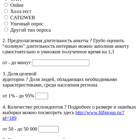
Online
Холл-тест
CATI2WEB
Уличный опрос
Другой тип опроса
2. Предполагаемая длительность анкеты
?
Грубо оценить
"полевую" длительность интервью можно заполнив анкету
самостоятельно и умножив полученное время на 1,3
от
- до
минут
3. Доля целевой
аудитории
?
Доля людей, обладающих необходимыми
характеристиками, среди населения региона
от 1% - до 95%
4. Количество респондентов
?
Подробнее о размере и ошибках
выборки можно посмотреть здесь
http://www.fdfgroup.ru/?
id=189
от 50 - до 50 000